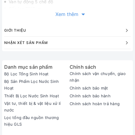
Van tự động 5 chế độ
Cốc lọc 20"5µm
Xem thêm
Đồng hồ áp
Thùng muối 65L
Các vật liệu xử lý nước tiêu chuẩn: Sỏi lọc nước, cát lọc
GIỚI THIỆU
nước, than hoạt tính,...
NHẬN XÉT SẢN PHẨM
Để có bộ lọc tổng phù hợp với không gian và nhu cầu sử
dụng của mỗi gia đình, quý khách hãy liên hệ số
032.546.8588
để được tư vấn
Danh mục sản phẩm
Chính sách
Chính sách vận chuyển, giao
Bộ Lọc Tổng Sinh Hoạt
Công ty Cổ phần Tập đoàn Nguồn Sống Xanh
nhận
Bộ Sản Phẩm Lọc Nước Sinh
Hotline:
0325 468 588
Hoạt
Chính sách bảo mật
Gmail:
nguonsongxanh2023@gmail.com
Thiết Bị Lọc Nước Sinh Hoạt
Chính sách bảo hành
Địa chỉ:
Số nhà 44, ngách 26, ngõ 56 Đường Lê Quang Đạo,
Vật tư, thiết bị & vật liệu xử lí
Chính sách hoàn trả hàng
Phường Phú Đô, Quận Nam Từ Liêm, Tp Hà Nội
nước
Lọc tổng đầu nguồn thương
hiệu GLS